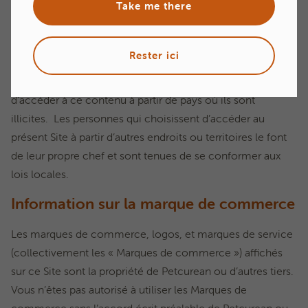
Take me there
lois de la province de la Colombie-Britannique sans égard
au principe de conflit des lois. Petcurean ne fait aucune
déclaration indiquant que le Matériel ou les services
Rester ici
accessibles sur ce Site sont appropriés ou disponibles
pour une utilisation dans d’autres endroits et il est interdit
d’accéder à ce contenu à partir de pays où ils sont
illicites. Les personnes qui choisissent d’accéder au
présent Site à partir d’autres endroits ou territoires le font
de leur propre chef et sont tenues de se conformer aux
lois locales.
Information sur la marque de commerce
Les marques de commerce, logos, et marques de service
(collectivement les « Marques de commerce ») affichés
sur ce Site sont la propriété de Petcurean ou d’autres tiers.
Vous n’êtes pas autorisé à utiliser les Marques de
commerce sans l’accord écrit préalable de Petcurean ou