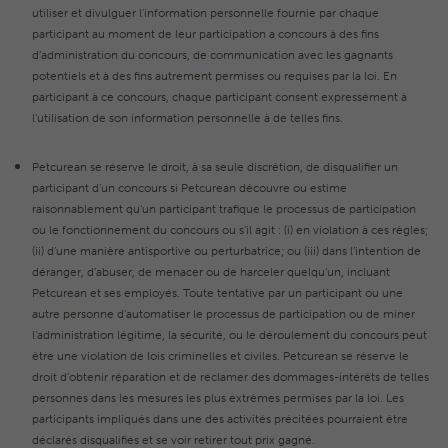
utiliser et divulguer l’information personnelle fournie par chaque
participant au moment de leur participation a concours à des fins
d’administration du concours, de communication avec les gagnants
potentiels et à des fins autrement permises ou requises par la loi. En
participant à ce concours, chaque participant consent expressément à
l’utilisation de son information personnelle à de telles fins.
Petcurean se réserve le droit, à sa seule discrétion, de disqualifier un
participant d’un concours si Petcurean découvre ou estime
raisonnablement qu’un participant trafique le processus de participation
ou le fonctionnement du concours ou s’il agit : (i) en violation à ces règles;
(ii) d’une manière antisportive ou perturbatrice; ou (iii) dans l’intention de
déranger, d’abuser, de menacer ou de harceler quelqu’un, incluant
Petcurean et ses employés. Toute tentative par un participant ou une
autre personne d’automatiser le processus de participation ou de miner
l’administration légitime, la sécurité, ou le déroulement du concours peut
être une violation de lois criminelles et civiles. Petcurean se réserve le
droit d’obtenir réparation et de réclamer des dommages-intérêts de telles
personnes dans les mesures les plus extrêmes permises par la loi. Les
participants impliqués dans une des activités précitées pourraient être
déclarés disqualifiés et se voir retirer tout prix gagné.