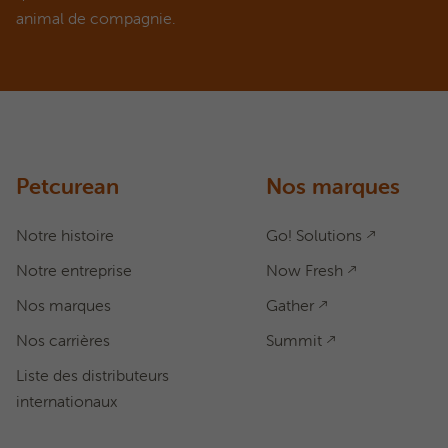
animal de compagnie.
POSER UNE QUESTION
Comment pouvons-nous vous ai
Remplissez le formulaire ci-dessous ou téléphonez notre ligne
1.866.864.6112
Petcurean
Nos marques
Notre histoire
Go! Solutions
Notre entreprise
Now Fresh
Nos marques
Gather
Nos carrières
Summit
Liste des distributeurs
internationaux