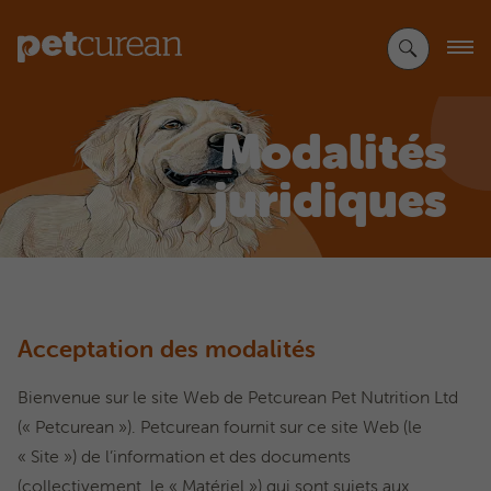
Sauter
au
contenu
principal
Modalités
juridiques
Acceptation des modalités
Bienvenue sur le site Web de Petcurean Pet Nutrition Ltd
(« Petcurean »). Petcurean fournit sur ce site Web (le
« Site ») de l’information et des documents
(collectivement, le « Matériel ») qui sont sujets aux